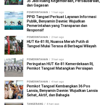
35 Jadi Ruang Kegembiraan, Persaudaraan,
dan Gagasan
PEMERINTAHAN
1 hari ago
PPID Tangsel Perkuat Layanan Informasi
Publik, Benyamin Davnie: Wujudkan
Pemerintahan yang Transparan dan
Responsif
PEMERINTAHAN
2 hari ago
HUT Ke-81 RI, Nuansa Merah Putih di
Tangsel Mulai Terasa di Berbagai Wilayah
PEMERINTAHAN
3 hari ago
Peringatan HUT Ke-81 Kemerdekaan RI,
Pemkot Tangsel Matangkan Persiapan
PEMERINTAHAN
4 hari ago
Pemkot Tangsel Kembangkan 36 Pos
Lansia, Benyamin Davnie: Wujudkan Lansia
Sehat, Aktif, dan Bahagia
TANGERANG
4 hari ago